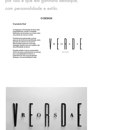
por isso é que ela ganhará destaque,
com personalidade e estilo.