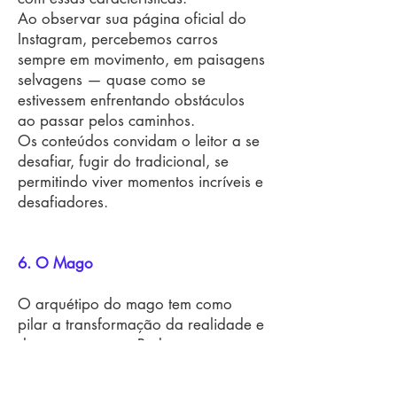
Ao observar sua página oficial do
Instagram, percebemos carros
sempre em movimento, em paisagens
selvagens — quase como se
estivessem enfrentando obstáculos
ao passar pelos caminhos.
Os conteúdos convidam o leitor a se
desafiar, fugir do tradicional, se
permitindo viver momentos incríveis e
desafiadores.
6. O Mago
O arquétipo do mago tem como
pilar a transformação da realidade e
do senso comum. Pode contar com
um ar de mistério, improvisação,
ironia, ilusão e — como o nome já