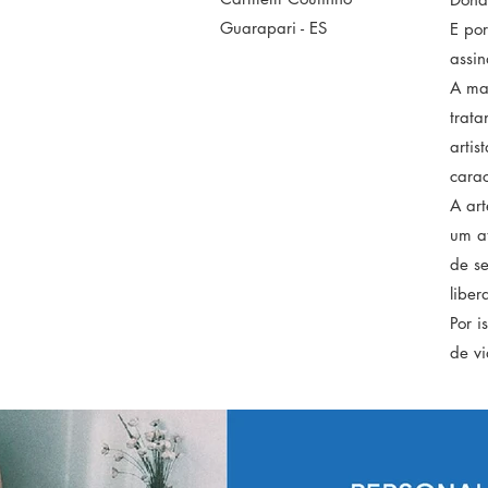
Guarapari - ES
E por
assin
A mar
trat
artis
carac
A ar
um a
de se
liber
Por i
de v